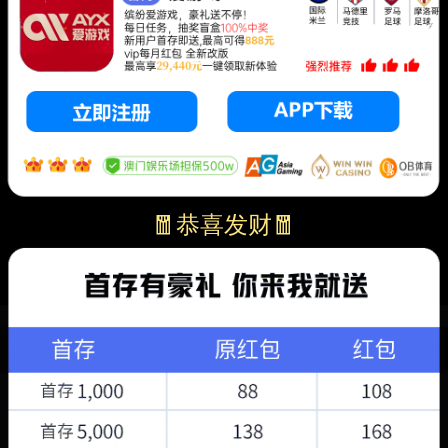
🧧恭喜发财🧧