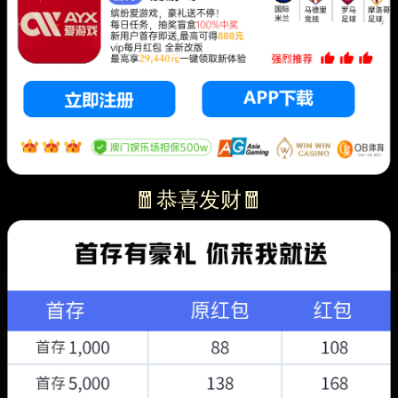
🧧恭喜发财🧧